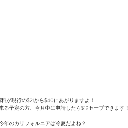
申請料が現行の$21から$40にあがりますよ！
来る予定の方、今月中に申請したら$19セーブできます
今年のカリフォルニアは冷夏だよね？