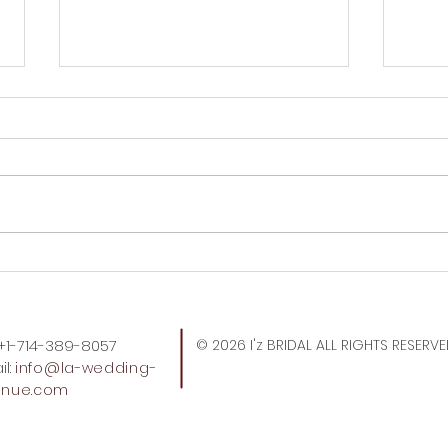
OC
やっぱりうまい！冷麺はこれ
でしょ。
: +1-714-389-8057
© 2026 I'z BRIDAL ALL RIGHTS RESERV
l:
info
@la-wedding-
enue.com