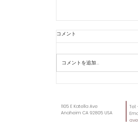
コメント
コメントを追加…
トートバッグ時代、これもや
ばい。
1105 E Katella Ave
Tel
Anaheim CA 92805 USA
Emai
av