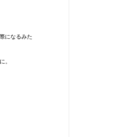
際になるみた
に。