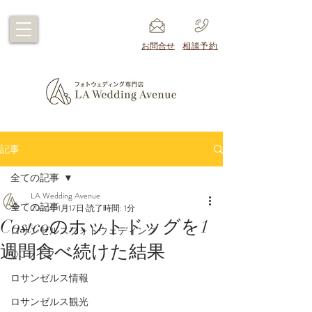
​お問合せ
​相談予約
記事
全ての記事
LA Wedding Avenue
全ての記事
2024年1月17日
読了時間: 1分
Costcoのホットドッグを1
ロサンゼルスフォトウェディング
週間食べ続けた結果
OCライフ
ロサンゼルス情報
ロサンゼルス観光