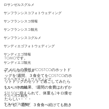
ロサンゼルスグルメ
サンフランシスコフォトウェディング
サンフランシスコ情報
サンフランシスコ観光
サンフランシスコグルメ
サンディエゴフォトウェディング
サンディエゴ情報
TOMOです。
サンディエゴ観光
アメリカの男性がCOSTCOのホットド
サンディエゴグルメ
ッグを1週間、３食全てをCOSTCOのホ
ラスベガスフォトウェディング
ットドッグのセットで過ごしてみたら
しい。その結果、1週間の食費はわずか
ラスベガス情報
$31.50に抑えられて、体重も2キロ痩せ
ラスベガス観光
たらしい・・・
ラスベガスグルメ
しかも、1週間、３食食べ続けても飽き