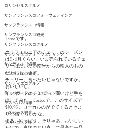
ロサンゼルスグルメ
サンフランシスコフォトウェディング
サンフランシスコ情報
サンフランシスコ観光
Tomoです。
サンフランシスコグルメ
カリフォルニアのチェリーのシーズン
サンディエゴフォトウェディング
は5-6月くらい。いま売られているチェ
サンディエゴ情報
リーはだいたい南米からの輸入のもの
だとおもいます。
サンディエゴ観光
チェリー、食べたいじゃないですか。
サンディエゴグルメ
おいしいし。
ラスベガスフォトウェディング
インポートのチェリー、高いけど手を
出してみた、Costcoで。このサイズで
ラスベガス情報
$10.99。ローカルのがでてくるときよ
ラスベガス観光
り1.5倍くらいかな。　
まあ、やっぱり、そりゃあ、おいしい
ラスベガスグルメ
わけで。食後のお口直しに最高な一品