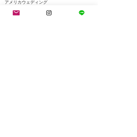
アメリカウェディング
大自然ウェディング
花嫁体験談（お客様の声）
ニューヨークウェディング
ニューヨークフォトウェディング
アメリカ生活
ロサンゼルス生活
コメント
コメントを追加…
朝からテンション上げら
ワールドカップ
れた。
の中を歩くとこ
す。
1105 E Katella Ave