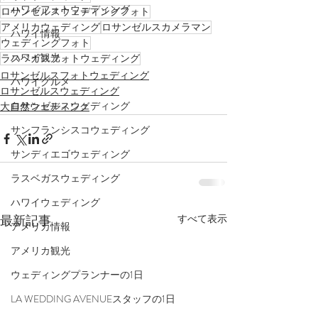
ハワイフォトウェディング
ロサンゼルスウェディングフォト
アメリカウェディング
ロサンゼルスカメラマン
ハワイ情報
ウェディングフォト
ハワイ観光
ラスベガスフォトウェディング
ロサンゼルスフォトウェディング
ハワイグルメ
ロサンゼルスウェディング
ロサンゼルスウェディング
大自然ウェディング
サンフランシスコウェディング
サンディエゴウェディング
ラスベガスウェディング
ハワイウェディング
最新記事
すべて表示
アメリカ情報
アメリカ観光
ウェディングプランナーの1日
LA WEDDING AVENUEスタッフの1日