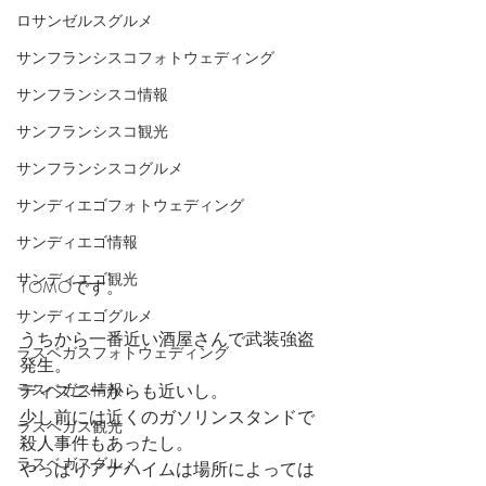
ロサンゼルスグルメ
サンフランシスコフォトウェディング
サンフランシスコ情報
サンフランシスコ観光
サンフランシスコグルメ
サンディエゴフォトウェディング
サンディエゴ情報
サンディエゴ観光
TOMOです。
サンディエゴグルメ
うちから一番近い酒屋さんで武装強盗
ラスベガスフォトウェディング
発生。
ディズニーからも近いし。
ラスベガス情報
少し前には近くのガソリンスタンドで
ラスベガス観光
殺人事件もあったし。
ラスベガスグルメ
やっぱりアナハイムは場所によっては