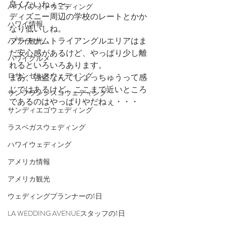
良くないねぇ〜。
ハワイフォトウェディング
ディズニー周辺の学校のレートとかか
ハワイ情報
なり低いしね。
プラチナムトライアングルエリアはま
ハワイ観光
だ安心感があるけど、やっぱり少し離
ハワイグルメ
れるといろいろあります。
ロサンゼルスウェディング
まあ、強盗なんてしょっちゅうって感
じではあるけど、ここまで近いところ
サンフランシスコウェディング
であるのはやっぱりやだねぇ・・・
サンディエゴウェディング
ラスベガスウェディング
ハワイウェディング
アメリカ情報
アメリカ観光
ウェディングプランナーの1日
LA WEDDING AVENUEスタッフの1日