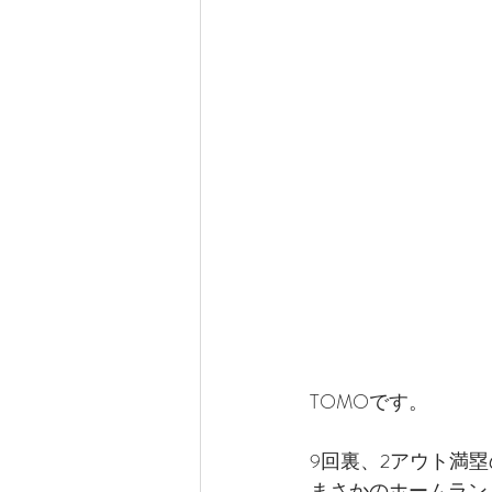
サンディエゴ観光
サンデ
ラスベガス観光
ラスベガ
ハワイグルメ
ロサンゼル
ラスベガスウェディング
ウェディングプランナーの1日
TOMOです。
9回裏、2アウト満
まさかのホームラン