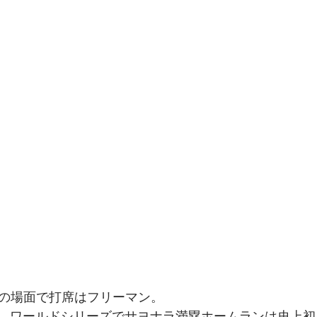
ィエゴグルメ
ラスベガスフォトウェディング
ラスベ
スグルメ
ハワイフォトウェディング
ハワイ情報
スウェディング
サンフランシスコウェディング
サン
ハワイウェディング
アメリカ情報
アメリカ観光
LA WEDDING AVENUEスタッフの1日
塁の場面で打席はフリーマン。
。ワールドシリーズでサヨナラ満塁ホームランは史上初