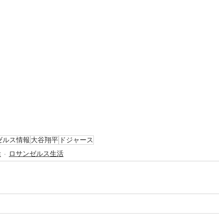
ゼルス情報
大谷翔平
ドジャース
活
ロサンゼルス生活