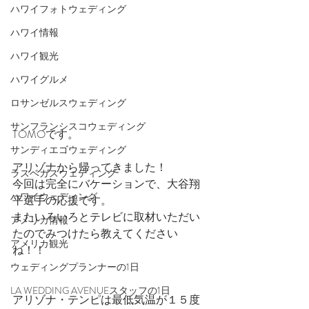
ハワイフォトウェディング
ハワイ情報
ハワイ観光
ハワイグルメ
ロサンゼルスウェディング
サンフランシスコウェディング
TOMOです。
サンディエゴウェディング
アリゾナから帰ってきました！
ラスベガスウェディング
今回は完全にバケーションで、大谷翔
ハワイウェディング
平選手の応援です。
またいろいろとテレビに取材いただい
アメリカ情報
たのでみつけたら教えてください
アメリカ観光
ね！！
ウェディングプランナーの1日
LA WEDDING AVENUEスタッフの1日
アリゾナ・テンピは最低気温が１５度