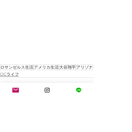
ロサンゼルス生活
アメリカ生活
大谷翔平
アリゾナ
OCライフ
最新記事
すべて表示