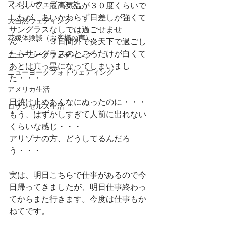
アメリカウェディング
くらいで、最高気温が３０度くらいで
したが、あいかわらず日差しが強くて
大自然ウェディング
サングラスなしでは過ごせませ
花嫁体験談（お客様の声）
ん・・・　３日間外で炎天下で過ごし
たらサングラスのところだけが白くて
ニューヨークウェディング
あとは真っ黒になってしまいまし
ニューヨークフォトウェディング
た・・・
アメリカ生活
日焼け止めあんなにぬったのに・・・
ロサンゼルス生活
もう、はずかしすぎて人前に出れない
くらいな感じ・・・
アリゾナの方、どうしてるんだろ
う・・・
実は、明日こちらで仕事があるので今
日帰ってきましたが、明日仕事終わっ
てからまた行きます。今度は仕事もか
ねてです。