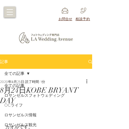
​お問合せ
​相談予約
記事
全ての記事
2020年8月25日
読了時間: 1分
全ての記事
8月24日KOBE BRYANT
ロサンゼルスフォトウェディング
DAY
OCライフ
ロサンゼルス情報
ロサンゼルス観光
カオルです。