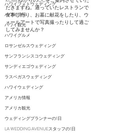
KOBEゆかりのOCをご案内させていた
ハワイフォトウェディング
だきますね。通っていたレストランで
ハワイ情報
食事したり、お墓に献花をしたり、ウ
ォールアートで写真撮ったりして過ご
ハワイ観光
してみませんか？
ハワイグルメ
ロサンゼルスウェディング
サンフランシスコウェディング
サンディエゴウェディング
ラスベガスウェディング
ハワイウェディング
アメリカ情報
アメリカ観光
ウェディングプランナーの1日
LA WEDDING AVENUEスタッフの1日