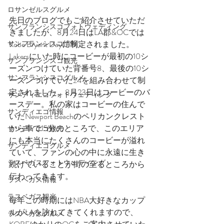
ロサンゼルスグルメ
先日のブログでもご紹介させていただ
サンフランシスコフォトウェディング
きましたが、8月24日はLA郡&OCでは
サンフランシスコ情報
Kobe Bryant Dayに制定されました。
Lakersにいた時にコービーが最初の10シ
サンフランシスコ観光
ーズンつけていた背番号8、最後の10シ
サンフランシスコグルメ
ーズンつけていた24を組み合わせて制
定されました。8月23日はコービーのバ
サンディエゴフォトウェディング
ースデー。私の家はコービーの住んで
サンディエゴ情報
いたNewport Beachのペリカンクレスト
から車で15分のところで、このエリア
サンディエゴ観光
にも本当にたくさんのコービーが溢れ
サンディエゴグルメ
ていて、ファンの心の中に永遠に生き
ラスベガスフォトウェディング
続けていることが街の至るところから
伝わってきます。
ラスベガス情報
ラスベガス観光
毎年この時期にはNBA大好きなカップ
ルがLAを訪れてきてくれますので、
ラスベガスグルメ