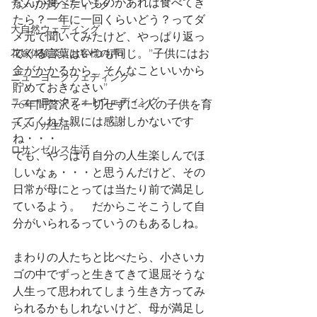
なんか食べたいものがあれば食べてき
アメリカウェディング
たら？一年に一回くらいどう？ってダ
大自然ウェディング
メ元で聞いてみたけど、やっぱり返っ
てくる言葉はいつも同じ。”子供にはお
花嫁体験談（お客様の声）
金がかかるから、そんなこといいから
ニューヨークウェディング
貯めておきなさい” 
ニューヨークフォトウェディング
76年間贅沢を一切せずに4人の子供を育
ててくれた親には感謝しかないです
アメリカ生活
ね・・・
ロサンゼルス生活
でも、やっぱり自分の人生楽しんでほ
しいなぁ・・・と思うんだけど、その
日常が母にとっては当たり前で満足し
ているよう。　だからこそこうして自
分がいられるっていうのもあるしね。
まわりの人たちと比べたら、小さいカ
ゴの中でずっと生きてきて退屈そうな
人生って思われてしまう生き方ってみ
られるかもしれないけど、母が満足し