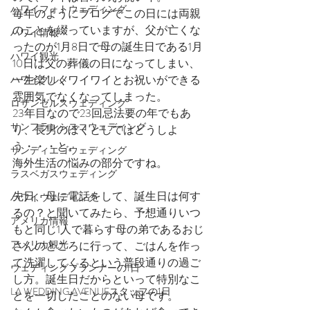
ハワイフォトウェディング
毎年のようにブログでこの日には両親
のことを綴っていますが、父が亡くな
ハワイ情報
ったのが1月8日で母の誕生日である1月
ハワイ観光
10日は父の葬儀の日になってしまい、
一生楽しくワイワイとお祝いができる
ハワイグルメ
雰囲気でなくなってしまった。
ロサンゼルスウェディング
23年目なので23回忌法要の年でもあ
サンフランシスコウェディング
り、長男のぼくとしてはどうしよ
う・・・と。
サンディエゴウェディング
海外生活の悩みの部分ですね。
ラスベガスウェディング
先日、母に電話をして、誕生日は何す
ハワイウェディング
るの？と聞いてみたら、予想通りいつ
アメリカ情報
もと同じ1人で暮らす母の弟であるおじ
アメリカ観光
さんのところに行って、ごはんを作っ
て洗濯してくるという普段通りの過ご
ウェディングプランナーの1日
し方。誕生日だからといって特別なこ
LA WEDDING AVENUEスタッフの1日
とを一切したことのない母です。