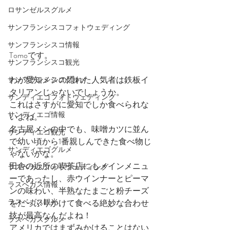
ロサンゼルスグルメ
サンフランシスコフォトウェディング
サンフランシスコ情報
Tomoです。
サンフランシスコ観光
わが愛知メシの隠れた人気者は鉄板イ
サンフランシスコグルメ
タリアンじゃないでしょうか。
サンディエゴフォトウェディング
これはさすがに愛知でしか食べられな
サンディエゴ情報
いよね。
名古屋メシの中でも、味噌カツに並ん
サンディエゴ観光
で幼い頃から1番親しんできた食べ物じ
サンディエゴグルメ
ゃないかな。
田舎の近所の喫茶店にもメインメニュ
ラスベガスフォトウェディング
ーであったし、赤ウインナーとピーマ
ラスベガス情報
ンの味わい、半熟なたまごと粉チーズ
ラスベガス観光
をたっぷりかけて食べる絶妙な合わせ
技が最高なんだよね！
ラスベガスグルメ
アメリカではまずみかけることはない