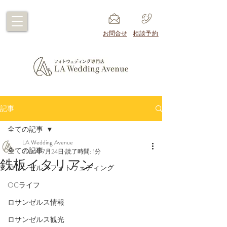
​お問合せ
​相談予約
記事
全ての記事
LA Wedding Avenue
全ての記事
2024年7月24日
読了時間: 1分
鉄板イタリアン
ロサンゼルスフォトウェディング
OCライフ
ロサンゼルス情報
ロサンゼルス観光