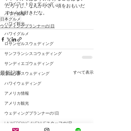
ハワイフォトウェディング
だろうし、なんか小さい頃をおもいだ
すから大好きだな。
ハワイ情報
日本グルメ
ハワイ観光
ウェディングプランナーの1日
ハワイグルメ
ロサンゼルスウェディング
サンフランシスコウェディング
サンディエゴウェディング
最新記事
すべて表示
ラスベガスウェディング
ハワイウェディング
アメリカ情報
アメリカ観光
ウェディングプランナーの1日
LA WEDDING AVENUEスタッフの1日