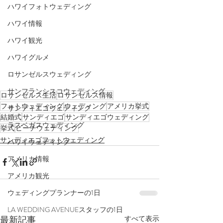
ハワイフォトウェディング
ハワイ情報
ハワイ観光
ハワイグルメ
ロサンゼルスウェディング
サンフランシスコウェディング
ロサンゼルス生活
ロサンゼルス情報
フォトウェディング
ウェディング
アメリカ挙式
サンディエゴウェディング
結婚式
サンディエゴ
サンディエゴウェディング
ラスベガスウェディング
挙式
ビーチウェディング
サンディエゴフォトウェディング
ハワイウェディング
アメリカ情報
アメリカ観光
ウェディングプランナーの1日
LA WEDDING AVENUEスタッフの1日
最新記事
すべて表示