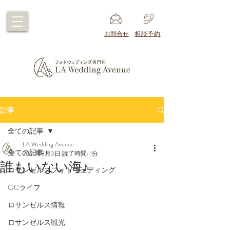
​お問合せ
​相談予約
記事
全ての記事
LA Wedding Avenue
全ての記事
2021年8月3日
読了時間: 1分
誰もいない海♪
ロサンゼルスフォトウェディング
OCライフ
ロサンゼルス情報
ロサンゼルス観光