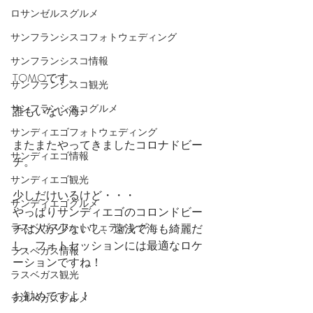
ロサンゼルスグルメ
サンフランシスコフォトウェディング
サンフランシスコ情報
TOMOです。
サンフランシスコ観光
サンフランシスコグルメ
誰もいない海♪
サンディエゴフォトウェディング
またまたやってきましたコロナドビー
サンディエゴ情報
チ。
サンディエゴ観光
少しだけいるけど・・・
サンディエゴグルメ
やっぱりサンディエゴのコロンドビー
ラスベガスフォトウェディング
チは人が少ないし、遠浅で海も綺麗だ
し、フォトセッションには最適なロケ
ラスベガス情報
ーションですね！
ラスベガス観光
お勧めですよ！
ラスベガスグルメ