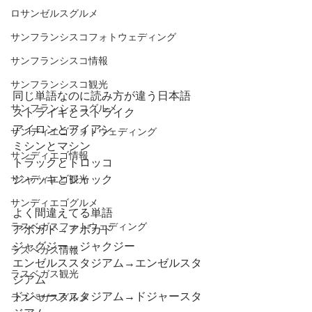
ロサンゼルスグルメ
サンフランシスコフォトウェディング
サンフランシスコ情報
サンフランシスコ観光
同じ単語なのに読み方が違う日本語
サンフランシスコグルメ
ストライキとストライク
アイロンとアイアン
サンディエゴフォトウェディング
ミシンとマシン
サンディエゴ情報
トラックとトロッコ
ジャッキとジャック
サンディエゴ観光
サンディエゴグルメ
よく間違えてる単語
ラスベガスフォトウェディング
アボガド→アボカド
ジャグジー→ジャクジー
ラスベガス情報
エンゼルススタジアム→エンゼルスタ
ラスベガス観光
ジアム
ドジャーススタジアム→ドジャースタ
ラスベガスグルメ