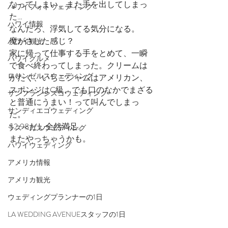
なってしまい、また手を出してしまっ
ハワイフォトウェディング
た…
ハワイ情報
なんだろ、浮気してる気分になる。
魔がさした感じ？
ハワイ観光
家に帰って仕事する手をとめて、一瞬
ハワイグルメ
で食べ終わってしまった。クリームは
ロサンゼルスウェディング
かたく、いちごジャムはアメリカン、
スポンジはC級、でも口のなかでまざる
サンフランシスコウェディング
と普通にうまい！って叫んでしまっ
サンディエゴウェディング
た。
$2.98だし全然満足。
ラスベガスウェディング
またやっちゃうかも。
ハワイウェディング
アメリカ情報
アメリカ観光
ウェディングプランナーの1日
LA WEDDING AVENUEスタッフの1日