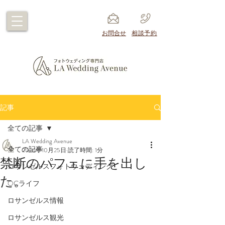
​お問合せ
​相談予約
記事
全ての記事
LA Wedding Avenue
全ての記事
2024年10月25日
読了時間: 1分
禁断のパフェに手を出し
ロサンゼルスフォトウェディング
た。
OCライフ
ロサンゼルス情報
ロサンゼルス観光