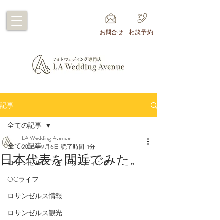
​お問合せ
​相談予約
記事
全ての記事
LA Wedding Avenue
全ての記事
2025年9月6日
読了時間: 1分
日本代表を間近でみた。
ロサンゼルスフォトウェディング
OCライフ
ロサンゼルス情報
ロサンゼルス観光