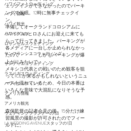
ハワイフォトウェディング
ェックインができなかったのでパーキ
ングで仮眠。12時に無事チェックイ
ハワイ情報
ン。
ハワイ観光
準備してオークランドコロシアムに
BAYSPOのヒロさんにお迎えに来ても
ハワイグルメ
らって行ってきました。パーキングが
ロサンゼルスウェディング
各メディアに一台しか止められなかっ
サンフランシスコウェディング
たので・・・　しかもパーキングが爆
上がりみたいで・・・
サンディエゴウェディング
メキシコ代表との戦いのため観客を狙
ラスベガスウェディング
ってICEが来るかもしれないというニュ
ースも流れているため、今日の本番は
ハワイウェディング
いろんな意味で大混乱になりそうな予
アメリカ情報
感。
アメリカ観光
森保監督の記者会見の後、15分だけ練
ウェディングプランナーの1日
習風景の撮影が許可されたのでフィー
LA WEDDING AVENUEスタッフの1日
ルドに。