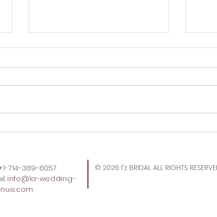
アメリカに帰ります。
I’m
: +1-714-389-8057
© 2026 I'z BRIDAL ALL RIGHTS RESERV
l:
info
@la-wedding-
enue.com