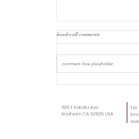
header.all-comments
comment-box.placeholder
2度と会えないと思うとさみ
しすぎる。
1105 E Katella Ave
Tel
Anaheim CA 92805 USA
Emai
av