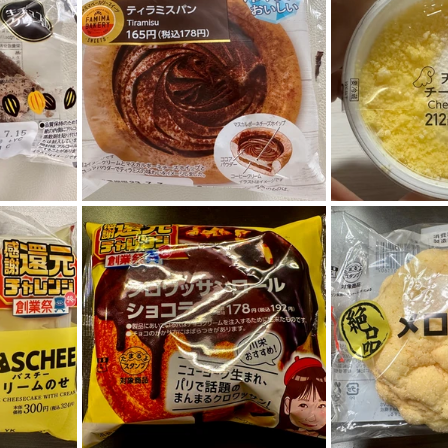
ィエゴグルメ
ラスベガスフォトウェディング
ラスベ
スグルメ
ハワイフォトウェディング
ハワイ情報
スウェディング
サンフランシスコウェディング
サン
ハワイウェディング
アメリカ情報
アメリカ観光
LA WEDDING AVENUEスタッフの1日