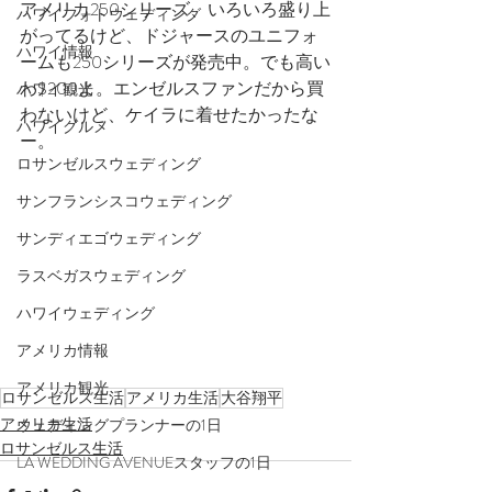
アメリカ250シリーズ、いろいろ盛り上
ハワイフォトウェディング
がってるけど、ドジャースのユニフォ
ハワイ情報
ームも250シリーズが発売中。でも高い
わ$200よ。エンゼルスファンだから買
ハワイ観光
わないけど、ケイラに着せたかったな
ハワイグルメ
ー。
ロサンゼルスウェディング
サンフランシスコウェディング
サンディエゴウェディング
ラスベガスウェディング
ハワイウェディング
アメリカ情報
アメリカ観光
ロサンゼルス生活
アメリカ生活
大谷翔平
アメリカ生活
ウェディングプランナーの1日
ロサンゼルス生活
LA WEDDING AVENUEスタッフの1日