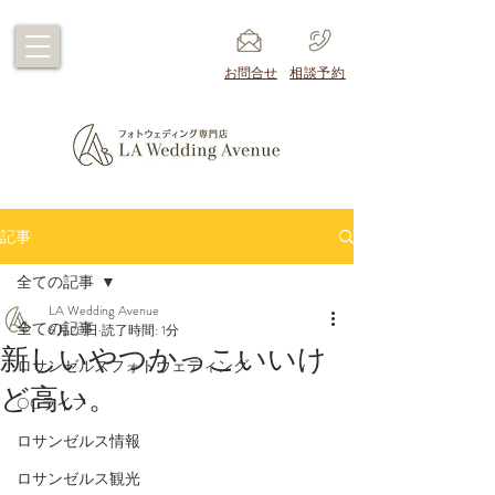
​お問合せ
​相談予約
記事
全ての記事
LA Wedding Avenue
全ての記事
6月20日
読了時間: 1分
新しいやつかっこいいけ
ロサンゼルスフォトウェディング
ど高い。
OCライフ
ロサンゼルス情報
ロサンゼルス観光