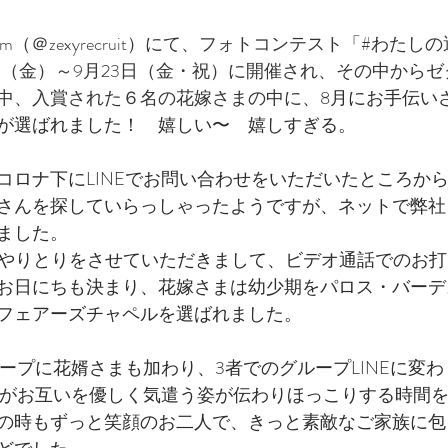
ram（＠zexyrecruit）にて、フォトコンテスト「#わた
9日（金）～9月23日（金・祝）に開催され、その中から
中、入賞された６名の花嫁さまの中に、
8月にお手伝い
が選ばれました！　嬉しい〜　嬉しすぎる。
コロナ下にLINEでお問い合わせをいただいたところか
さんを探していらっしゃったようですが、ネットで弊社
ました。
で少しやりとりをさせていただきまして、ビデオ通話でのお
お日にちも決まり、花嫁さまは幼少期をパロス・バーデ
フェアーズチャペルを選ばれました。
ループに花婿さまも加わり、3者でのグループLINEに変
二人がお互いを優しく気遣う姿が伝わりほっこりする時間
の時もずっと笑顔のお二人で、きっと素敵なご家族に包