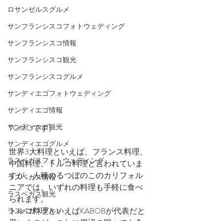
ロサンゼルスグルメ
サンフランシスコフォトウェディング
サンフランシスコ情報
サンフランシスコ観光
サンフランシスコグルメ
サンディエゴフォトウェディング
サンディエゴ情報
サンディエゴ観光
TOMOです。
サンディエゴグルメ
世界3大料理といえば、フランス料理、
ラスベガスフォトウェディング
中国料理、トルコ料理と言われていま
すが、人種のるつぼのこのカリフォル
ラスベガス情報
ニアでは、いずれの料理も手軽に食べ
ラスベガス観光
られます。
トルコ料理といえばKABOBが代表だと
ラスベガスグルメ