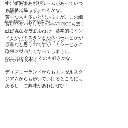
アメリカウェディング
す。まあまあボリュームがあっていつ
も満足で帰ってこれるかな。
大自然ウェディング
苦手な人も多いと思いますが、この細
花嫁体験談（お客様の声）
長いパサパサしたBASMATI RICEもぼく
は好きなんですよね。　基本的にイン
ニューヨークウェディング
ドとかパキスタンとかネパールとかが
ニューヨークフォトウェディング
原産だと思うのですが、カレーとかに
アメリカ生活
は特に食べたくなってしまうし、
KABOBと合わせるのも好きかな。
ロサンゼルス生活
ディズニーランドからもエンゼルスタ
ジアムからも歩いていけるところにも
あるし、ご興味があればぜひ！