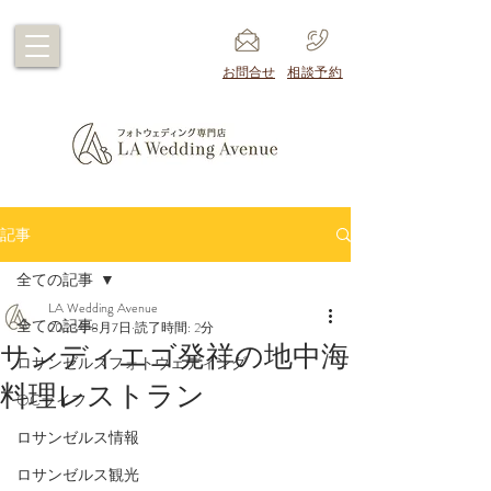
​お問合せ
​相談予約
記事
全ての記事
LA Wedding Avenue
全ての記事
2023年8月7日
読了時間: 2分
サンディエゴ発祥の地中海
ロサンゼルスフォトウェディング
料理レストラン
OCライフ
ロサンゼルス情報
ロサンゼルス観光