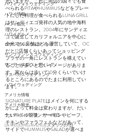
思いますが、これに周辺の国々でも食
ハワイフォトウェディング
べられるPITAやHUMMUSなどをプレー
ハワイ情報
トにした料理が食べられるLUNA GRILL
はサンディエゴ発祥の人気の地中海料
ハワイ観光
理のレストラン。2004年にサンディエ
ハワイグルメ
ゴで誕生してカリフォルニアを中心に
全米で50店舗ほどを運営していて、OC
ロサンゼルスウェディング
だと12店舗くらいあってショッピング
サンフランシスコウェディング
プラザの一角にレストランを構えてい
サンディエゴウェディング
ることが多いと思いイメージがありま
す。家からは歩いて10分くらいでいけ
ラスベガスウェディング
るところにあるのでたまに利用してい
ハワイウェディング
ます。
アメリカ情報
SIGNATURE PLATEはメインを何にする
アメリカ観光
かによって料金は変わりますが、だい
たい18ドル前後。サーモンやビーフ、
ウェディングプランナーの1日
チキンやファラフェルなどがあって、
LA WEDDING AVENUEスタッフの1日
サイドでHUMMUSやSALADが選べま