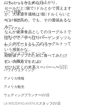
にちょっとかためな仕上がり。
ハワイフォトウェディング
セールだと2個で3ドルとかで買えます
ハワイ情報
が、大体通常価格は1個2ドルくらいと
ちょっと高め。でも、その価値あるな
ハワイ観光
ぁ〜。
ハワイグルメ
なんか健康食品としてのヨーグルトで
ロサンゼルスウェディング
はなくて、やっぱりハーゲンダッツら
しくデザートとしてのヨーグルトって
サンフランシスコウェディング
いう感覚かな。
サンディエゴウェディング
経験値アップのために食べてみたけ
ど、大満足でしたよ。
ラスベガスウェディング
ぜひお近くの米系スーパーへ〜🇺🇸
ハワイウェディング
アメリカ情報
アメリカ観光
ウェディングプランナーの1日
LA WEDDING AVENUEスタッフの1日