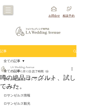
​お問合せ
​相談予約
記事
全ての記事
LA Wedding Avenue
全ての記事
2023年10月10日
読了時間: 1分
噂の絶品ヨーグルト、試し
ロサンゼルスフォトウェディング
てみた。
OCライフ
ロサンゼルス情報
ロサンゼルス観光