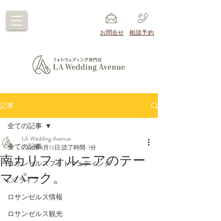
​お問合せ
​相談予約
記事
全ての記事
LA Wedding Avenue
全ての記事
2021年4月13日
読了時間: 1分
南カリフォルニアのテー
ロサンゼルスフォトウェディング
マパーク。
OCライフ
ロサンゼルス情報
ロサンゼルス観光