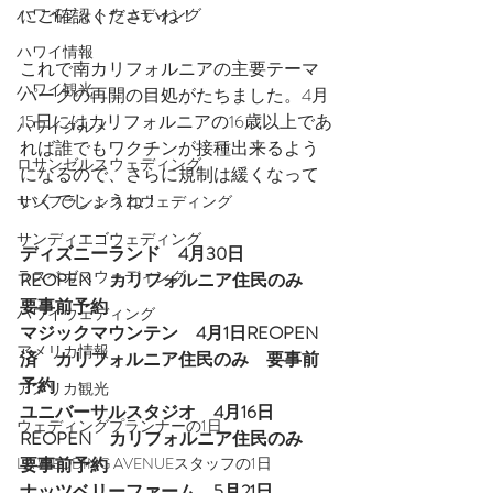
にご確認くださいね！
ハワイフォトウェディング
ハワイ情報
これで南カリフォルニアの主要テーマ
ハワイ観光
パークの再開の目処がたちました。4月
15日にはカリフォルニアの16歳以上であ
ハワイグルメ
れば誰でもワクチンが接種出来るよう
ロサンゼルスウェディング
になるので、さらに規制は緩くなって
いくでしょうね！
サンフランシスコウェディング
サンディエゴウェディング
ディズニーランド　4月30日
ラスベガスウェディング
REOPEN　カリフォルニア住民のみ　
要事前予約
ハワイウェディング
マジックマウンテン　4月1日REOPEN
アメリカ情報
済　カリフォルニア住民のみ　要事前
予約
アメリカ観光
ユニバーサルスタジオ　4月16日
ウェディングプランナーの1日
REOPEN　カリフォルニア住民のみ　
要事前予約
LA WEDDING AVENUEスタッフの1日
ナッツベリーファーム　5月21日