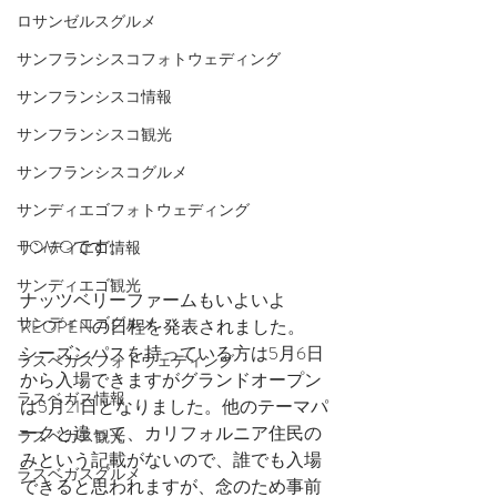
ロサンゼルスグルメ
サンフランシスコフォトウェディング
サンフランシスコ情報
サンフランシスコ観光
サンフランシスコグルメ
サンディエゴフォトウェディング
TOMOです。
サンディエゴ情報
サンディエゴ観光
ナッツベリーファームもいよいよ
サンディエゴグルメ
REOPENの日程を発表されました。
シーズンパスを持っている方は5月6日
ラスベガスフォトウェディング
から入場できますがグランドオープン
ラスベガス情報
は5月21日となりました。他のテーマパ
ークと違って、カリフォルニア住民の
ラスベガス観光
みという記載がないので、誰でも入場
ラスベガスグルメ
できると思われますが、念のため事前