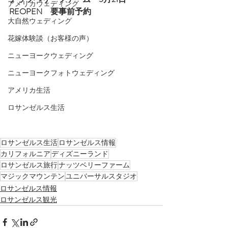
アメリカウェディング
REOPEN　要事前予約
大自然ウェディング
花嫁体験談（お客様の声）
ニューヨークウェディング
ニューヨークフォトウェディング
アメリカ生活
ロサンゼルス生活
ロサンゼルス生活
ロサンゼルス情報
カリフォルニア
ディズニーランド
ロサンゼルス旅行
ナッツベリーファーム
マジックマウンテン
ユニバーサルスタジオ
ロサンゼルス情報
ロサンゼルス観光