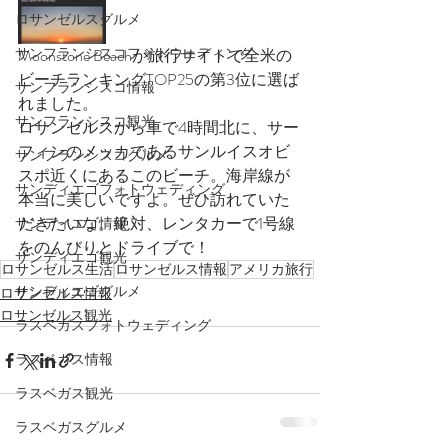
ロサンゼルスグルメ
サンフランシスコフォトウェディング
Moonstone Beachが旅行サイトで全米の
ビーチランキングTOP25の第3位に選ば
サンフランシスコ情報
れました。
サンフランシスコ観光
ロサンゼルスから車で4時間北に、サー
フィンのメッカであるサンルイスオビ
サンフランシスコグルメ
スポ近くにあるこのビーチ。海岸線が
サンディエゴフォトウェディング
本当に美しいですよ。ぜひ訪れていた
だきたいな。絶対、レンタカーで1号線
サンディエゴ情報
をのんびりとドライブで！
サンディエゴ観光
ロサンゼルス生活
ロサンゼルス情報
アメリカ旅行
サンディエゴグルメ
ロサンゼルス情報
ロサンゼルス観光
ラスベガスフォトウェディング
ラスベガス情報
ラスベガス観光
ラスベガスグルメ