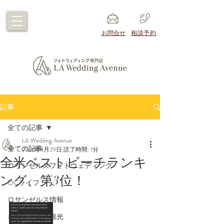
​お問合せ
​相談予約
記事
全ての記事
LA Wedding Avenue
全ての記事
2021年8月29日
読了時間: 1分
全米ベストビーチランキ
ロサンゼルスフォトウェディング
ング、第3位！
OCライフ
ロサンゼルス情報
ロサンゼルス観光