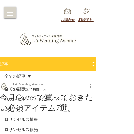
​お問合せ
​相談予約
記事
全ての記事
LA Wedding Avenue
全ての記事
5月4日
読了時間: 1分
今月Costcoで買っておきた
ロサンゼルスフォトウェディング
い必須アイテム7選。
OCライフ
ロサンゼルス情報
ロサンゼルス観光