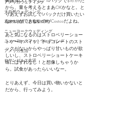
興味深いアイテム。4パックで$16.69だ
アメリカウェディング
から、量を考えるとまあOKかなと。と
大自然ウェディング
りあえずお試しで1パックだけ買いたい
なー、ができないのがCostcoだよね。
花嫁体験談（お客様の声）
ニューヨークウェディング
あと気になるのはストロベリーショー
ニューヨークフォトウェディング
トケーキバイツ。チョコレートのスト
ックがないからやっぱり甘いものが欲
アメリカ生活
しいし、ストロベリーショートケーキ
ロサンゼルス生活
味にはずれなし！と想像しちゃうか
ら。試食があったらいいなー。
とりあえず、今日は買い物いかないと
だから、行ってみよう。