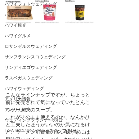
ハワイフォトウェディング
ハワイ情報
ハワイ観光
ハワイグルメ
ロサンゼルスウェディング
サンフランシスコウェディング
サンディエゴウェディング
ラスベガスウェディング
ハワイウェディング
こんなラインナップですが、ちょっと
アメリカ情報
前に発売されて気になっていたとんこ
つラーメンのスープ。
アメリカ観光
これがそのまま使えるのか、なんかひ
ウェディングプランナーの1日
と工夫したほうがいいのか気になるけ
LA WEDDING AVENUEスタッフの1日
ど、ラーメン消費量の多い我が家には