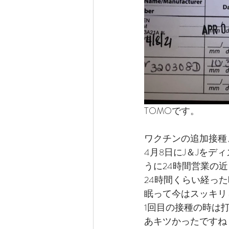
サンディエゴ観光
サンデ
ラスベガス観光
ラスベガ
ハワイグルメ
ロサンゼル
TOMOです。
ワクチンの追加接種
ラスベガスウェディング
4月8日にJ＆Jを
うに24時間営業の近
24時間くらい経っ
ウェディングプランナーの1日
眠って今はスッキリ
1回目の接種の時は
あキツかったですね