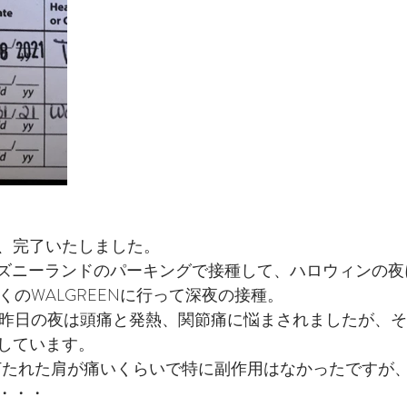
ィエゴグルメ
ラスベガスフォトウェディング
ラスベ
スグルメ
ハワイフォトウェディング
ハワイ情報
スウェディング
サンフランシスコウェディング
サン
、完了いたしました。
ハワイウェディング
アメリカ情報
アメリカ観光
ディズニーランドのパーキングで接種して、ハロウィンの
くのWALGREENに行って深夜の接種。
た昨日の夜は頭痛と発熱、関節痛に悩まされましたが、
LA WEDDING AVENUEスタッフの1日
しています。
打たれた肩が痛いくらいで特に副作用はなかったですが
・・・