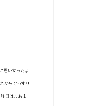
ガス情報
ハワイ観光
ディエゴウェディング
夜に思い立ったよ
それからぐっすり
、昨日はまあま