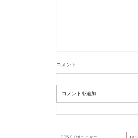
コメント
コメントを追加…
すごい2人が遊びにきてくれ
た。
1105 E Katella Ave
Tel