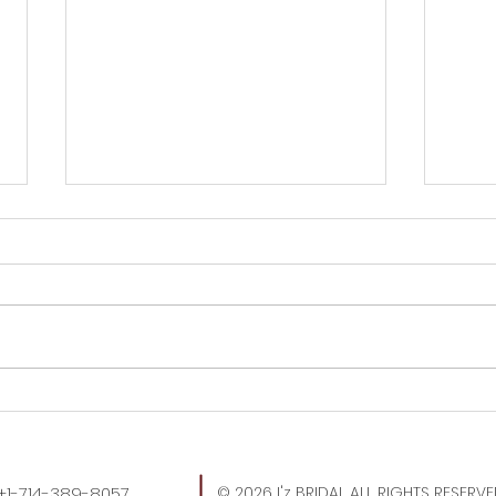
トートバッグ時代、これもや
やっ
ばい。
でし
: +1-714-389-8057
© 2026 I'z BRIDAL ALL RIGHTS RESERV