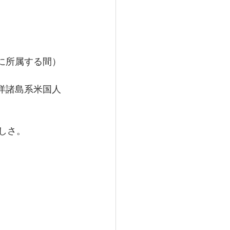
に所属する間）
平洋諸島系米国人
しさ。