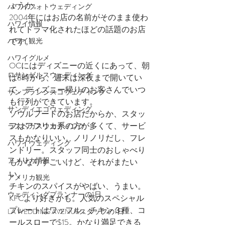
ょうか。
ハワイフォトウェディング
2004年にはお店の名前がそのまま使わ
ハワイ情報
れてドラマ化されたほどの話題のお店
ハワイ観光
です。
ハワイグルメ
OCにはディズニーの近くにあって、朝
ロサンゼルスウェディング
は8時から、週末は深夜まで開いてい
て、ディズニー帰りのお客さんでいつ
サンフランシスコウェディング
も行列ができています。
サンディエゴウェディング
ソウルフードのお店だからか、スタッ
フはアフリカ系の方が多くて、サービ
ラスベガスウェディング
スもかなりいい。ノリノリだし、フレ
ハワイウェディング
ンドリー。スタッフ同士のおしゃべり
アメリカ情報
もかなりすごいけど、それがまたい
い。
アメリカ観光
チキンのスパイスがやばい、うまい。
ウェディングプランナーの1日
KFCより好きかも。人気のスペシャル
プレートはワッフル、チキン３種、コ
LA WEDDING AVENUEスタッフの1日
ールスローで$15。かなり満足できる