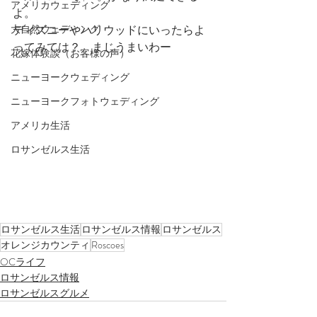
アメリカウェディング
よ。
大自然ウェディング
ディズニーやハリウッドにいったらよ
ってみては？　まじうまいわー
花嫁体験談（お客様の声）
ニューヨークウェディング
ニューヨークフォトウェディング
アメリカ生活
ロサンゼルス生活
ロサンゼルス生活
ロサンゼルス情報
ロサンゼルス
オレンジカウンティ
Roscoes
OCライフ
ロサンゼルス情報
ロサンゼルスグルメ