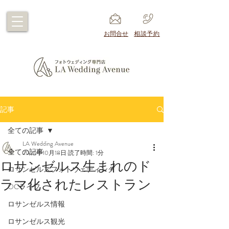
​お問合せ
​相談予約
記事
全ての記事
LA Wedding Avenue
全ての記事
2023年10月18日
読了時間: 1分
ロサンゼルス生まれのド
ロサンゼルスフォトウェディング
ラマ化されたレストラン
OCライフ
ロサンゼルス情報
ロサンゼルス観光