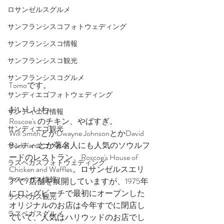
ロサンゼルスグルメ
サンフランシスコフォトウェディング
サンフランシスコ情報
サンフランシスコ観光
サンフランシスコグルメ
Tomoです。
サンディエゴフォトウェディング
おいしいわ…
サンディエゴ情報
Roscoe's のチキン、やばすぎ。
サンディエゴ観光
Will SmithとかDwayne JohnsonとかDavid 
Beckhamとか著名人にも人気のソウルフ
サンディエゴグルメ
ードのレストラン、Roscoe's House of 
ラスベガスフォトウェディング
Chicken and Waffles。ロサンゼルスエリ
ラスベガス情報
アで7店舗を展開していますが、1975年
にロングビーチで最初にオープンした
ラスベガス観光
オリジナルのお店は今年すでに閉店し
ラスベガスグルメ
ていて、人気はハリウッドのお店でし