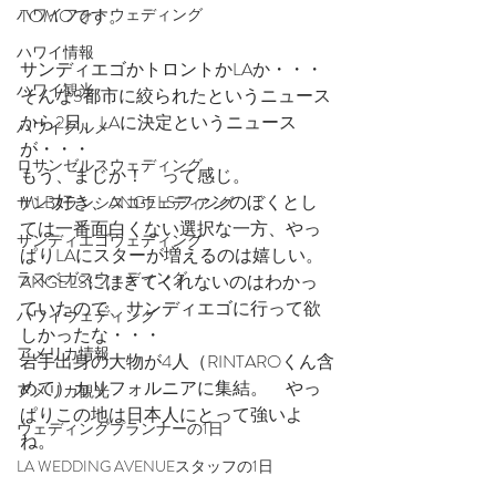
TOMOです。
ハワイフォトウェディング
ハワイ情報
サンディエゴかトロントかLAか・・・
ハワイ観光
そんな3都市に絞られたというニュース
から2日、LAに決定というニュース
ハワイグルメ
が・・・
ロサンゼルスウェディング
もう、まじか！　って感じ。
MLB好き、ANGELSファンのぼくとし
サンフランシスコウェディング
ては一番面白くない選択な一方、やっ
サンディエゴウェディング
ぱりLAにスターが増えるのは嬉しい。
ラスベガスウェディング
ANGELSにはきてくれないのはわかっ
ていたので、サンディエゴに行って欲
ハワイウェディング
しかったな・・・
アメリカ情報
岩手出身の大物が4人（RINTAROくん含
めて）カリフォルニアに集結。　やっ
アメリカ観光
ぱりこの地は日本人にとって強いよ
ウェディングプランナーの1日
ね。
LA WEDDING AVENUEスタッフの1日