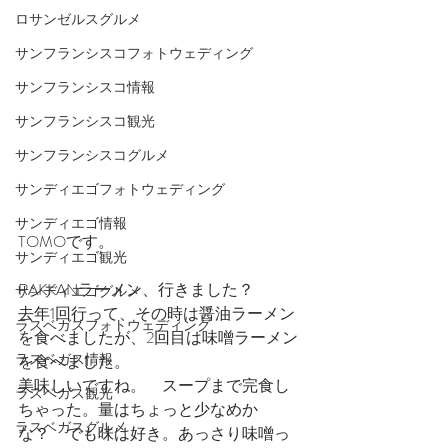
ロサンゼルスグルメ
サンフランシスコフォトウェディング
サンフランシスコ情報
サンフランシスコ観光
サンフランシスコグルメ
サンディエゴフォトウェディング
サンディエゴ情報
TOMOです。
サンディエゴ観光
RAKKANラーメン、行きました？
サンディエゴグルメ
去年1回行って、その時は醤油ラーメン
ラスベガスフォトウェディング
を食べましたが、2回目は味噌ラーメン
ラスベガス情報
を食べました。
美味しいですね。　スープまで完食し
ラスベガス観光
ちゃった。量はちょっと少なめか
ラスベガスグルメ
な？　でも味は好き。あっさり味噌っ