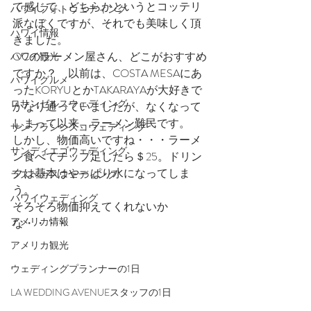
て感じで、どちらかというとコッテリ
ハワイフォトウェディング
派なぼくですが、それでも美味しく頂
ハワイ情報
きました。
OCのラーメン屋さん、どこがおすすめ
ハワイ観光
ですか？　以前は、COSTA MESAにあ
ハワイグルメ
ったKORYUとかTAKARAYAが大好きで
ロサンゼルスウェディング
かなり通っていましたが、なくなって
しまって以来、ラーメン難民です。
サンフランシスコウェディング
しかし、物価高いですね・・・ラーメ
サンディエゴウェディング
ン食べてチップ足したら＄25。ドリン
クは基本はやっぱり水になってしま
ラスベガスウェディング
う。
ハワイウェディング
そろそろ物価抑えてくれないか
アメリカ情報
な・・・・
アメリカ観光
ウェディングプランナーの1日
LA WEDDING AVENUEスタッフの1日