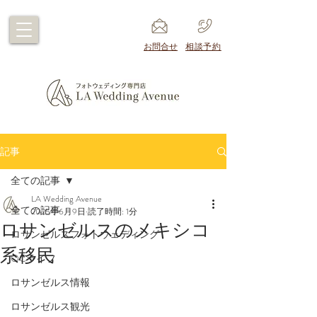
​お問合せ
​相談予約
記事
全ての記事
LA Wedding Avenue
全ての記事
2025年6月9日
読了時間: 1分
ロサンゼルスのメキシコ
ロサンゼルスフォトウェディング
系移民
OCライフ
ロサンゼルス情報
ロサンゼルス観光