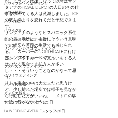
が、トランプ政権になって以降はサン
ハワイフォトウェディング
タアナのHOME DEPOTの入口のその仕
ハワイ情報
事を求めてくる人は激減しました。ICE
の取り締まりを恐れてだと予想できま
ハワイ観光
す。
ハワイグルメ
サンタアナのようなヒスパニック系住
民の多い場所は、本当にそういう意味
ロサンゼルスウェディング
での縮図を普段の生活でも感じられ
サンフランシスコウェディング
る。　スーパーのNORTHGATEに行け
サンディエゴウェディング
ばクレジットカードで支払いをする人
は少なく現金で支払う人が多い
ラスベガスウェディング
し・・・そういうことなのかなって思
ハワイウェディング
う。
リトル東京の中は大丈夫だと思うけ
アメリカ情報
ど、少し離れた場所では様子を見なが
アメリカ観光
ら行動した方がいいね。　メトロの駅
付近は行かないように。
ウェディングプランナーの1日
LA WEDDING AVENUEスタッフの1日