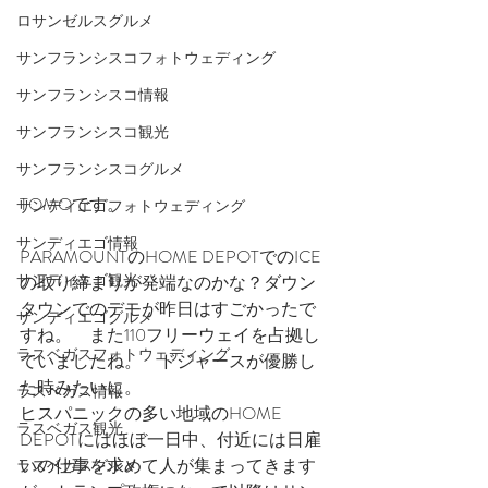
ロサンゼルスグルメ
サンフランシスコフォトウェディング
サンフランシスコ情報
サンフランシスコ観光
サンフランシスコグルメ
TOMOです。
サンディエゴフォトウェディング
サンディエゴ情報
PARAMOUNTのHOME DEPOTでのICE
サンディエゴ観光
の取り締まりが発端なのかな？ダウン
タウンでのデモが昨日はすごかったで
サンディエゴグルメ
すね。　また110フリーウェイを占拠し
ラスベガスフォトウェディング
ていましたね。　ドジャースが優勝し
た時みたいに。
ラスベガス情報
ヒスパニックの多い地域のHOME 
ラスベガス観光
DEPOTにはほぼ一日中、付近には日雇
いの仕事を求めて人が集まってきます
ラスベガスグルメ