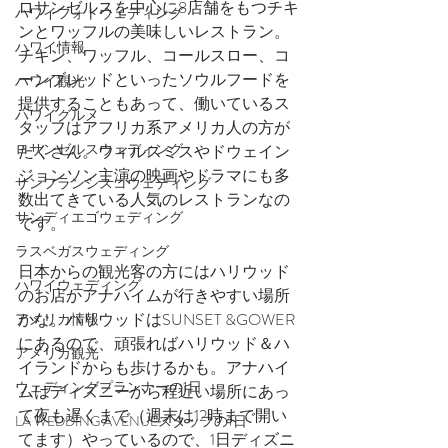
ロサンゼルスを中心に8店舗をもつチキ
ハワイフォトウェディング
ンとワッフルの美味しいレストラン。
ハワイ情報
チキン、ワッフル、コールスロー、コ
ーンブレッドといったソウルフードを
ハワイ観光
提供することもあって、働いているス
ハワイグルメ
タッフはアフリカ系アメリカ人の方が
ロサンゼルスウェディング
たくさん。ウィルスミスやドウェイン
ジョンソン主演の映画やドラマにも多
サンフランシスコウェディング
数出てきている人気のレストランなの
サンディエゴウェディング
です。
ラスベガスウェディング
日本からの観光客の方にはハリウッド
ハワイウェディング
のお店かアナハイムが行きやすい場所
かな。ハリウッドはSUNSET &GOWER
アメリカ情報
にあるので、頑張ればハリウッド＆ハ
アメリカ観光
イランドからも歩けるかも。アナハイ
ウェディングプランナーの1日
ムはディズニーから程近い場所にあっ
て夜も遅くまで（週末は12時まで開い
LA WEDDING AVENUEスタッフの1日
てます）やっているので、1日ディズニ