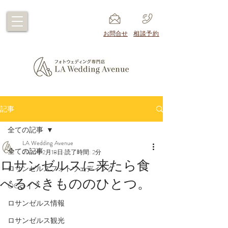
​お問合せ
​相談予約
記事
全ての記事
LA Wedding Avenue
全ての記事
2024年2月18日
読了時間: 2分
ロサンゼルスに来たら食
ロサンゼルスフォトウェディング
べるべきもののひとつ。
OCライフ
ロサンゼルス情報
ロサンゼルス観光