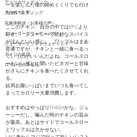
アメリカウェディング
ーを楽しんだ後の締めくくりでも行け
ちゃいます。
大自然ウェディング
花嫁体験談（お客様の声）
ここのチキン、自分の中ではKFCより
ニューヨークウェディング
好き。　ジューシーで絶妙なスパイス
がほんといい感じ。　ワッフルはまあ
ニューヨークフォトウェディング
普通ですが、チキンと一緒に食べるっ
アメリカ生活
ていうのがいいんだよね。コールスロ
ーもいい感じに聞いたビネガーと甘味
ロサンゼルス生活
がさらにチキンを食べたくさせてくれ
る。
結局お腹いっぱいまでいつも食べてし
まってカロリー大量消費します。
おすすめはやっぱりTHIGHかな。ジュ
ーシーだし、噛んだ時のチキンの旨み
が最高。あとはサイドでコールスロー
とワッフルは欠かせない。
LAに来たらマジで行って欲しいレスト