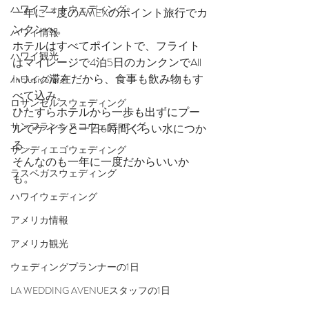
ハワイフォトウェディング
一年に一度のAMEXのポイント旅行でカ
ンクンへ。
ハワイ情報
ホテルはすべてポイントで、フライト
ハワイ観光
はマイレージで4泊5日のカンクンでAll 
Inclusive滞在だから、食事も飲み物もす
ハワイグルメ
べて込み。
ロサンゼルスウェディング
ひたすらホテルから一歩も出ずにプー
サンフランシスコウェディング
ルでケイラと一日6時間くらい水につか
る…
サンディエゴウェディング
そんなのも一年に一度だからいいか
ラスベガスウェディング
も。
ハワイウェディング
アメリカ情報
アメリカ観光
ウェディングプランナーの1日
LA WEDDING AVENUEスタッフの1日