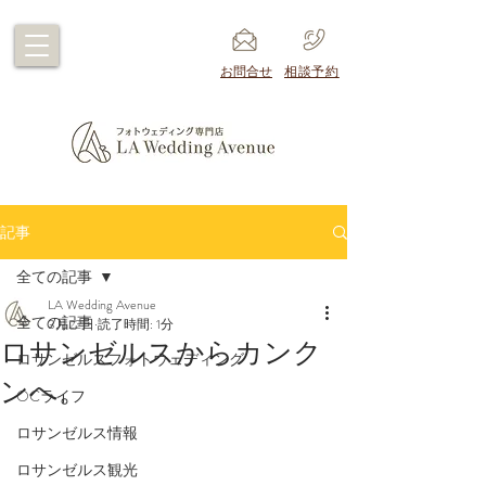
​お問合せ
​相談予約
記事
全ての記事
LA Wedding Avenue
全ての記事
3月22日
読了時間: 1分
ロサンゼルスからカンク
ロサンゼルスフォトウェディング
ンへ。
OCライフ
ロサンゼルス情報
ロサンゼルス観光