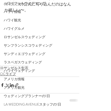
ハワイフォトウェディング
ANGELSの公式に写り込んだのはなん
か嬉しい〜。
ハワイ情報
ハワイ観光
ハワイグルメ
ロサンゼルスウェディング
サンフランシスコウェディング
サンディエゴウェディング
ラスベガスウェディング
ロサンゼルス生活
ハワイウェディング
OCライフ
アメリカ情報
アメリカ観光
ウェディングプランナーの1日
LA WEDDING AVENUEスタッフの1日