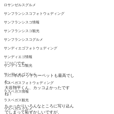
ロサンゼルスグルメ
サンフランシスコフォトウェディング
サンフランシスコ情報
サンフランシスコ観光
サンフランシスコグルメ
サンディエゴフォトウェディング
サンディエゴ情報
TOMOです。
サンディエゴ観光
サンディエゴグルメ
2022年のレッドカーペットも最高でし
た。
ラスベガスフォトウェディング
大谷翔平くん、カッコよかったです
ラスベガス情報
ね！
ラスベガス観光
ちゃっかりいろんなところに写り込ん
ラスベガスグルメ
でしまって恥ずかしいですが、