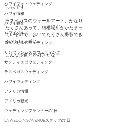
ハワイフォトウェディング
Tomoです。
ハワイ情報
ラスベガスのウォールアート、かなり
ハワイ観光
たくさんあって、結構場所がかたまっ
ハワイグルメ
ているので、歩いてたくさん撮影でき
るからいい感じ。
ロサンゼルスウェディング
サンフランシスコウェディング
こんな歩道とか好きだなー
サンディエゴウェディング
ラスベガスウェディング
ハワイウェディング
アメリカ情報
アメリカ観光
ウェディングプランナーの1日
LA WEDDING AVENUEスタッフの1日