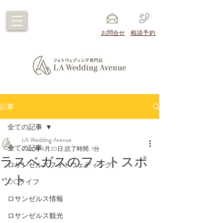
​お問合せ
​相談予約
記事
全ての記事
LA Wedding Avenue
全ての記事
2022年3月20日
読了時間: 1分
ラスベガスのフォトスポ
ロサンゼルスフォトウェディング
ット
OCライフ
ロサンゼルス情報
ロサンゼルス観光