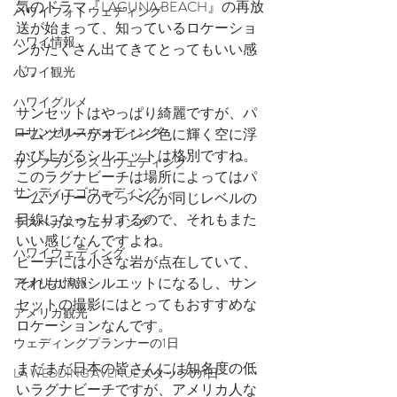
気のドラマ『LAGUNA BEACH』の再放
ハワイフォトウェディング
送が始まって、知っているロケーショ
ハワイ情報
ンがたくさん出てきてとってもいい感
じ。　
ハワイ観光
ハワイグルメ
サンセットはやっぱり綺麗ですが、パ
ロサンゼルスウェディング
ームツリーがオレンジ色に輝く空に浮
かび上がるシルエットは格別ですね。
サンフランシスコウェディング
このラグナビーチは場所によってはパ
サンディエゴウェディング
ームツリーのてっぺんが同じレベルの
目線になったりするので、それもまた
ラスベガスウェディング
いい感じなんですよね。
ハワイウェディング
ビーチには小さな岩が点在していて、
それもいいシルエットになるし、サン
アメリカ情報
セットの撮影にはとってもおすすめな
アメリカ観光
ロケーションなんです。
ウェディングプランナーの1日
まだまだ日本の皆さんには知名度の低
LA WEDDING AVENUEスタッフの1日
いラグナビーチですが、アメリカ人な