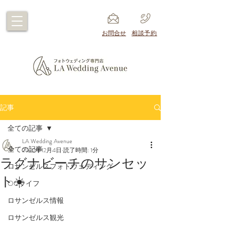
​お問合せ
​相談予約
記事
全ての記事
LA Wedding Avenue
全ての記事
2022年12月4日
読了時間: 1分
ラグナビーチのサンセッ
ロサンゼルスフォトウェディング
ト☀️
OCライフ
ロサンゼルス情報
ロサンゼルス観光