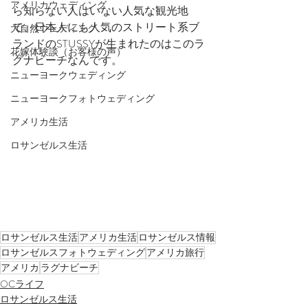
アメリカウェディング
ら知らない人はいない人気な観光地
で、日本人にも人気のストリート系ブ
大自然ウェディング
ランドのSTUSSYが生まれたのはこのラ
花嫁体験談（お客様の声）
グナビーチなんです。
ニューヨークウェディング
ニューヨークフォトウェディング
アメリカ生活
ロサンゼルス生活
ロサンゼルス生活
アメリカ生活
ロサンゼルス情報
ロサンゼルスフォトウェディング
アメリカ旅行
アメリカ
ラグナビーチ
OCライフ
ロサンゼルス生活