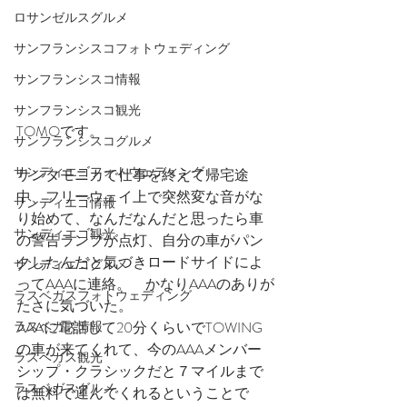
ロサンゼルスグルメ
サンフランシスコフォトウェディング
サンフランシスコ情報
サンフランシスコ観光
TOMOです。
サンフランシスコグルメ
サンディエゴフォトウェディング
サンタモニカで仕事を終えて帰宅途
中、フリーウェイ上で突然変な音がな
サンディエゴ情報
り始めて、なんだなんだと思ったら車
サンディエゴ観光
の警告ランプが点灯、自分の車がパン
クしたんだと気づきロードサイドによ
サンディエゴグルメ
ってAAAに連絡。　かなりAAAのありが
ラスベガスフォトウェディング
たさに気づいた。
ラスベガス情報
AAAに電話して20分くらいでTOWING
の車が来てくれて、今のAAAメンバー
ラスベガス観光
シップ・クラシックだと７マイルまで
ラスベガスグルメ
は無料で運んでくれるということで