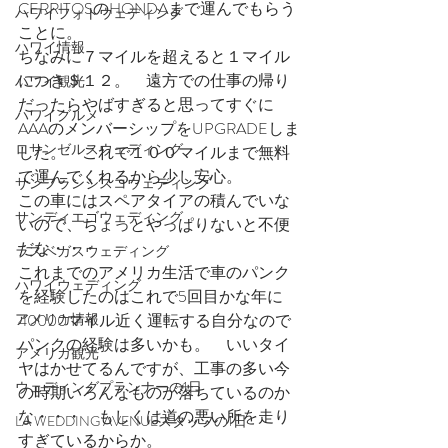
CERRITOSのHONDAまで運んでもらう
ハワイフォトウェディング
ことに。
ハワイ情報
ちなみに７マイルを超えると１マイル
につき＄１２。　遠方での仕事の帰り
ハワイ観光
だったらやばすぎると思ってすぐに
ハワイグルメ
AAAのメンバーシップをUPGRADEしま
ロサンゼルスウェディング
した。　これで１００マイルまで無料
で運んでくれるから少し安心。
サンフランシスコウェディング
この車にはスペアタイアの積んでいな
サンディエゴウェディング
いので、ちょっとやっぱりないと不便
だな・・・
ラスベガスウェディング
これまでのアメリカ生活で車のパンク
ハワイウェディング
を経験したのはこれで5回目かな年に
アメリカ情報
40000マイル近く運転する自分なので
パンクの経験は多いかも。　いいタイ
アメリカ観光
ヤはかせてるんですが、工事の多い今
ウェディングプランナーの1日
の時期いろんなものが落ちているのか
な・・・　もしくは道の悪い所を走り
LA WEDDING AVENUEスタッフの1日
すぎているからか。