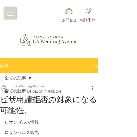
​お問合せ
​相談予約
記事
全ての記事
LA Wedding Avenue
全ての記事
2025年11月16日
読了時間: 2分
ビザ申請拒否の対象になる
ロサンゼルスフォトウェディング
可能性。
OCライフ
ロサンゼルス情報
ロサンゼルス観光