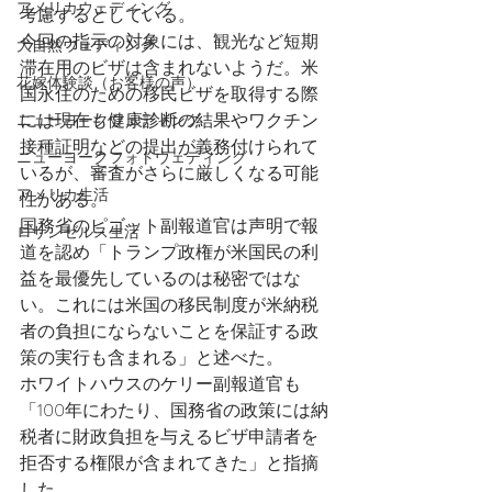
アメリカウェディング
考慮するとしている。
今回の指示の対象には、観光など短期
大自然ウェディング
滞在用のビザは含まれないようだ。米
花嫁体験談（お客様の声）
国永住のための移民ビザを取得する際
には現在も健康診断の結果やワクチン
ニューヨークウェディング
接種証明などの提出が義務付けられて
ニューヨークフォトウェディング
いるが、審査がさらに厳しくなる可能
アメリカ生活
性がある。
国務省のピゴット副報道官は声明で報
ロサンゼルス生活
道を認め「トランプ政権が米国民の利
益を最優先しているのは秘密ではな
い。これには米国の移民制度が米納税
者の負担にならないことを保証する政
策の実行も含まれる」と述べた。
ホワイトハウスのケリー副報道官も
「100年にわたり、国務省の政策には納
税者に財政負担を与えるビザ申請者を
拒否する権限が含まれてきた」と指摘
した。