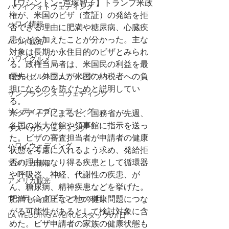
【ワシントン=芦塚智子】トランプ米政
ハワイフォトウェディング
権が、米国のビザ（査証）の発給を拒
ハワイ情報
否できる理由に肥満や糖尿病、心臓疾
患などを加えたことが分かった。主な
ハワイ観光
対象は長期か永住目的のビザとみられ
ハワイグルメ
る。政権当局者は、米国民の利益を最
優先し、外国人が米国の納税者への負
ロサンゼルスウェディング
担になるのを防ぐためと説明してい
サンフランシスコウェディング
る。
サンディエゴウェディング
米メディアによると、国務省が先週、
各国の米大使館や領事館に指示を送っ
ラスベガスウェディング
た。ビザの審査担当者が申請者の健康
ハワイウェディング
状態を考慮に入れるよう求め、発給拒
否の理由になり得る疾患として循環器
アメリカ情報
や呼吸器、神経、代謝性の疾患、が
アメリカ観光
ん、糖尿病、精神疾患などを挙げた。
ウェディングプランナーの1日
肥満も高血圧など他の健康問題につな
がる可能性があるとして検討対象に含
LA WEDDING AVENUEスタッフの1日
めた。ビザ申請者の家族の健康状態も