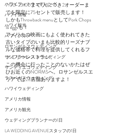
ハワイフォトウェディング
7:00-23:00まで1人につき2オーダーま
でを限定に75セントで販売します！
ハワイ情報
しかもThrowback menuとしてPork Chops 
ハワイ観光
& eggsも！
アメリカの映画にもよく使われてきた
ハワイグルメ
古いタイプのいまも比較的リーズナブ
ロサンゼルスウェディング
ルな価格帯で料理を提供してくれるフ
ァミリーレストラン。
サンフランシスコウェディング
この機会に行ったことのないかたはぜ
サンディエゴウェディング
ひお近くのNORMSへ。ロサンゼルスエ
ラスベガスウェディング
リアでは23店舗ありますよ！
ハワイウェディング
アメリカ情報
アメリカ観光
ウェディングプランナーの1日
LA WEDDING AVENUEスタッフの1日