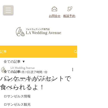
​お問合せ
​相談予約
記事
全ての記事
LA Wedding Avenue
全ての記事
2024年9月21日
読了時間: 1分
パンケーキが75セントで
ロサンゼルスフォトウェディング
食べられるよ！
OCライフ
ロサンゼルス情報
ロサンゼルス観光