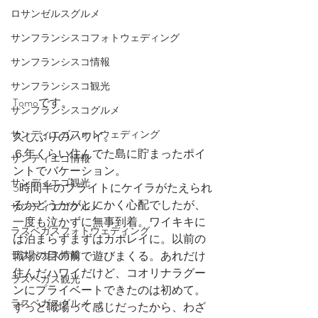
ロサンゼルスグルメ
サンフランシスコフォトウェディング
サンフランシスコ情報
サンフランシスコ観光
Tomoです。
サンフランシスコグルメ
サンディエゴフォトウェディング
久しぶりのハワイ。
６年くらい住んでた島に貯まったポイ
サンディエゴ情報
ントでバケーション。
サンディエゴ観光
5時間半のフライトにケイラがたえられ
るかどうかがとにかく心配でしたが、
サンディエゴグルメ
一度も泣かずに無事到着。ワイキキに
ラスベガスフォトウェディング
は泊まらずまずはカポレイに。以前の
ラスベガス情報
職場の目の前で遊びまくる。あれだけ
住んだハワイだけど、コオリナラグー
ラスベガス観光
ンにプライベートできたのは初めて。
ラスベガスグルメ
ずっと職場って感じだったから、わざ