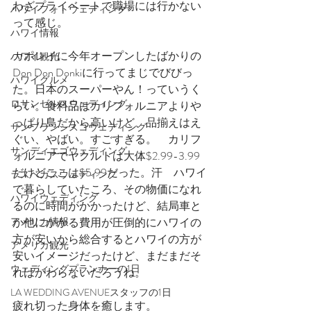
わざプライベートで職場には行かない
ハワイフォトウェディング
って感じ。
ハワイ情報
カポレイに今年オープンしたばかりの
ハワイ観光
Don Don Donkiに行ってまじでびびっ
ハワイグルメ
た。日本のスーパーやん！っていうく
ロサンゼルスウェディング
らい。食料品はカリフォルニアよりや
っぱり島だから高いけど、品揃えはえ
サンフランシスコウェディング
ぐい、やばい。すごすぎる。　カリフ
サンディエゴウェディング
ォルニアでヤクルトは大体$2.99-3.99
だけどここは$5.99だった。汗　ハワイ
ラスベガスウェディング
で暮らしていたころ、その物価になれ
ハワイウェディング
るのに時間がかかったけど、結局車と
アメリカ情報
か他にかかる費用が圧倒的にハワイの
方が安いから総合するとハワイの方が
アメリカ観光
安いイメージだったけど、まだまだそ
ウェディングプランナーの1日
れはかわらないだろうね。
LA WEDDING AVENUEスタッフの1日
疲れ切った身体を癒します。