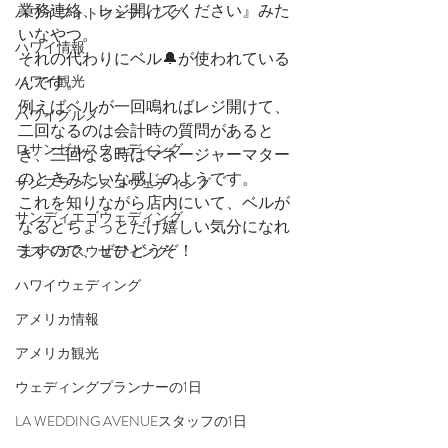
業務連絡、レジ開けてください』みた
ハワイフォトウェディング
いなやつ。
ハワイ情報
それの代わりにベル🔔が使われている
ハワイ観光
んです。
例えばベルが一回鳴ればレジ開けて、
ハワイグルメ
二回なるのは会計時の質問があると
ロサンゼルスウェディング
き、三回なる時はマネージャーマター
のときみたいな感じのようです。
サンフランシスコウェディング
これを知りながら店内にいて、ベルが
サンディエゴウェディング
なるとちょっとだけ嬉しい気分になれ
ますので、ぜひどうぞ！
ラスベガスウェディング
ハワイウェディング
アメリカ情報
アメリカ観光
ウェディングプランナーの1日
LA WEDDING AVENUEスタッフの1日