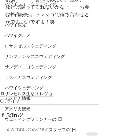
ハワイフォトウェディング
枚だけ譲ってくれないかな・・・お金
は払うから。トレジョで待ち合わせと
ハワイ情報
かでもいいですよ！笑
ハワイ観光
ハワイグルメ
ロサンゼルスウェディング
サンフランシスコウェディング
サンディエゴウェディング
ラスベガスウェディング
ハワイウェディング
ロサンゼルス生活
トレジョ
アメリカ情報
OCライフ
アメリカ観光
ウェディングプランナーの1日
LA WEDDING AVENUEスタッフの1日