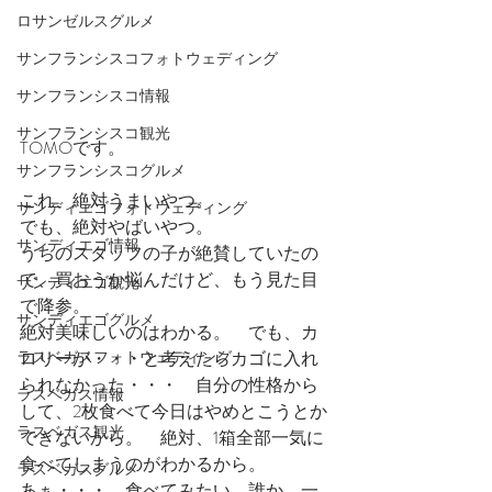
ロサンゼルスグルメ
サンフランシスコフォトウェディング
サンフランシスコ情報
サンフランシスコ観光
TOMOです。
サンフランシスコグルメ
これ、絶対うまいやつ。
サンディエゴフォトウェディング
でも、絶対やばいやつ。
サンディエゴ情報
うちのスタッフの子が絶賛していたの
で、買おうか悩んだけど、もう見た目
サンディエゴ観光
で降参。
サンディエゴグルメ
絶対美味しいのはわかる。　でも、カ
ラスベガスフォトウェディング
ロリーが・・・と考えたらカゴに入れ
られなかった・・・　自分の性格から
ラスベガス情報
して、2枚食べて今日はやめとこうとか
ラスベガス観光
できないから。　絶対、1箱全部一気に
食べてしまうのがわかるから。
ラスベガスグルメ
あぁ・・・　食べてみたい。誰か、一