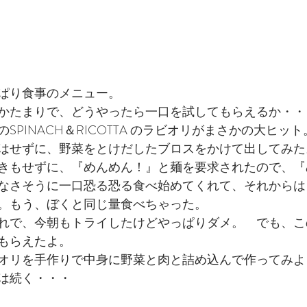
ぱり食事のメニュー。
かたまりで、どうやったら一口を試してもらえるか・・
SPINACH＆RICOTTA のラビオリがまさかの大ヒッ
はせずに、野菜をとけだしたブロスをかけて出してみた
きもせずに、『めんめん！』と麺を要求されたので、『
なさそうに一口恐る恐る食べ始めてくれて、それからは
。もう、ぼくと同じ量食べちゃった。
れで、今朝もトライしたけどやっぱりダメ。　でも、こ
もらえたよ。
オリを手作りで中身に野菜と肉と詰め込んで作ってみよ
は続く・・・