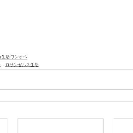
カ生活
ワンオペ
活
ロサンゼルス生活