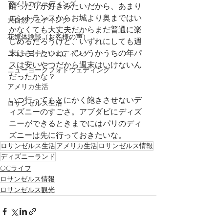
アメリカウェディング
踊ったりが好きみたいだから、あまり
エントランスからお城より奥まではい
大自然ウェディング
かなくても大丈夫だからまだ普通に楽
花嫁体験談（お客様の声）
しめるだろうけど、いずれにしても週
末はさけたいね。ていうかうちの年パ
ニューヨークウェディング
スは安いやつだから週末はいけないん
ニューヨークフォトウェディング
だったかな？
アメリカ生活
いつ行ってもとにかく飽きさせないデ
ロサンゼルス生活
ィズニーのすごさ。アブダビにディズ
ニーができるときまでにはパリのディ
ズニーは先に行っておきたいな。
ロサンゼルス生活
アメリカ生活
ロサンゼルス情報
ディズニーランド
OCライフ
ロサンゼルス情報
ロサンゼルス観光