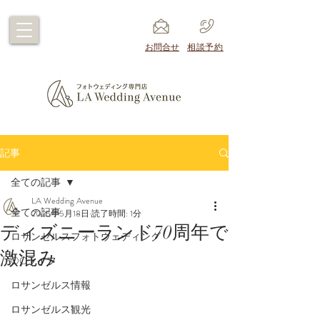
​お問合せ
​相談予約
記事
全ての記事
LA Wedding Avenue
全ての記事
2025年5月18日
読了時間: 1分
ディズニーランド70周年で
ロサンゼルスフォトウェディング
激混み
OCライフ
ロサンゼルス情報
ロサンゼルス観光