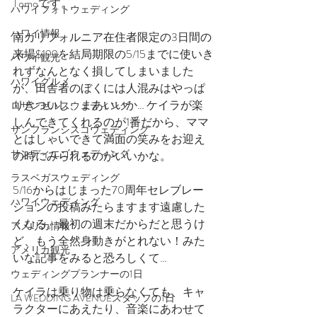
Tomoです。
ハワイフォトウェディング
ハワイ情報
南カリフォルニア在住者限定の3日間の
来場$199を結局期限の5/15までに使いき
ハワイ観光
れずなんとなく損してしまいました
ハワイグルメ
が、田舎者のぼくには人混みはやっぱ
りきついし、まあいいか… ケイラが楽
ロサンゼルスウェディング
しんできてくれるのが1番だから、ママ
サンフランシスコウェディング
とはしゃいできて満面の笑みをお迎え
サンディエゴウェディング
の時にみられるのがいいかな。
ラスベガスウェディング
5/16からはじまった70周年セレブレー
ハワイウェディング
ションの投稿みたらますます遠慮した
くなる。最初の週末だからだと思うけ
アメリカ情報
ど、もう全然身動きがとれない！みた
アメリカ観光
いな記事をみると恐ろしくて…
ウェディングプランナーの1日
ケイラは乗り物は乗らなくても、キャ
LA WEDDING AVENUEスタッフの1日
ラクターにあえたり、音楽にあわせて