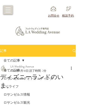
​お問合せ
​相談予約
記事
全ての記事
LA Wedding Avenue
全ての記事
2021年2月18日
読了時間: 2分
ディズニーランドのい
ロサンゼルスフォトウェディング
ま。
OCライフ
ロサンゼルス情報
ロサンゼルス観光