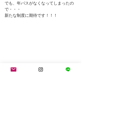
でも、年パスがなくなってしまったの
で・・・
新たな制度に期待です！！！
ディズニーランド
アナハイム
カリフォルニアアドベンチャー
ロサンゼルス情報
OCライフ
ロサンゼルス観光