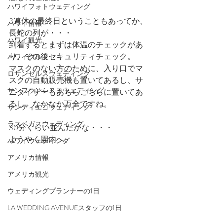
ハワイフォトウェディング
3連休の最終日ということもあってか、
ハワイ情報
長蛇の列が・・・
ハワイ観光
到着するとまずは体温のチェックがあ
り、その後セキュリティチェック。
ハワイグルメ
マスクのない方のために、入り口でマ
ロサンゼルスウェディング
スクの自動販売機も置いてあるし、サ
サンフランシスコウェディング
ニタイザーもあちらこちらに置いてあ
るし、なかなか万全ですね。
サンディエゴウェディング
ラスベガスウェディング
30分くらい並んだかな・・・
ようやく園内へ。
ハワイウェディング
アメリカ情報
アメリカ観光
ウェディングプランナーの1日
LA WEDDING AVENUEスタッフの1日