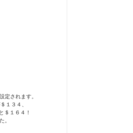
ガス情報
ハワイ観光
ディエゴウェディング
設定されます。
が＄１３４、
んと＄１６４！　
た。