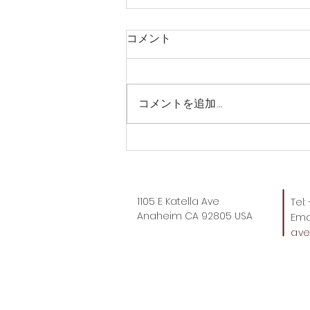
コメント
コメントを追加…
トートバッグ時代、これもや
ばい。
1105 E Katella Ave
Tel
Anaheim CA 92805 USA
Emai
av