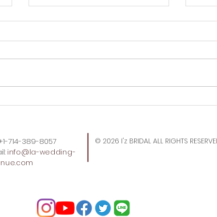
Tokyo Centralの沖縄フェア。
ロサ
しょ
: +1-714-389-8057
© 2026 I'z BRIDAL ALL RIGHTS RESERV
l:
info
@la-wedding-
enue.com