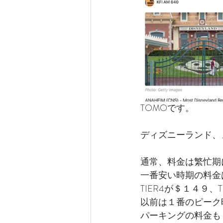
サンディエゴ観光
サンデ
ラスベガス観光
ラスベガ
ハワイグルメ
ロサンゼル
TOMOです。
ディズニーランド、
ラスベガスウェディング
通常、料金は繁忙期
一番安い時期の料金は
ウェディングプランナーの1日
TIER4が＄１４９
以前は１番のピーク
パーキングの料金も