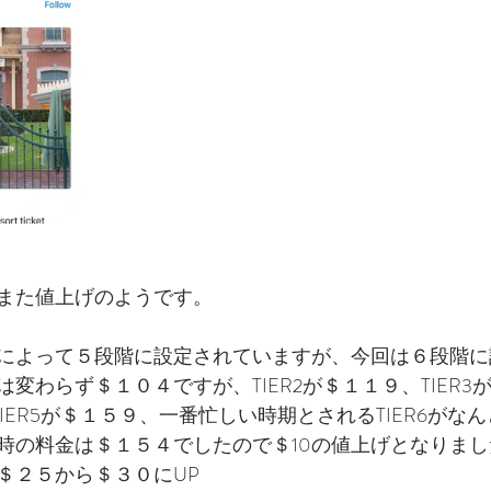
ィエゴグルメ
ラスベガスフォトウェディング
ラスベ
スグルメ
ハワイフォトウェディング
ハワイ情報
スウェディング
サンフランシスコウェディング
サン
また値上げのようです。
ハワイウェディング
アメリカ情報
アメリカ観光
によって５段階に設定されていますが、今回は６段階に
変わらず＄１０４ですが、TIER2が＄１１９、TIER3
LA WEDDING AVENUEスタッフの1日
、TIER5が＄１５９、一番忙しい時期とされるTIER6がな
時の料金は＄１５４でしたので＄10の値上げとなりまし
＄２５から＄３０にUP