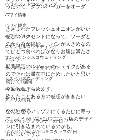
ハワイフォトウェディング
ったので、ダブルバーガーをオーダ
ー。
ハワイ情報
ハワイ観光
きざまれたフレッシュオニオンがいい
ハワイグルメ
感じのアクセントになって、ソーダと
のからみが絶妙。　バンが大きめなの
ロサンゼルスウェディング
でひとつ食べればかなりお腹は満たさ
サンフランシスコウェディング
れます。
期間限定のDr Pepperのシェイクがある
サンディエゴウェディング
のでそれは滞在中にためしたいと思い
ラスベガスウェディング
続けて1週間…
今回もあきらめます。
ハワイウェディング
飲んだことある方の感想がききたい…
アメリカ情報
アメリカ観光
なんとなくアリゾナにくるたびに寄っ
てしまうWHATABURGER お店のデザイ
ウェディングプランナーの1日
ンに引き込まれているのかも。
LA WEDDING AVENUEスタッフの1日
おいしいですよ