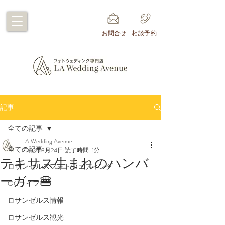
​お問合せ
​相談予約
記事
全ての記事
LA Wedding Avenue
全ての記事
2022年3月24日
読了時間: 1分
テキサス生まれのハンバ
ロサンゼルスフォトウェディング
ーガー🍔
OCライフ
ロサンゼルス情報
ロサンゼルス観光