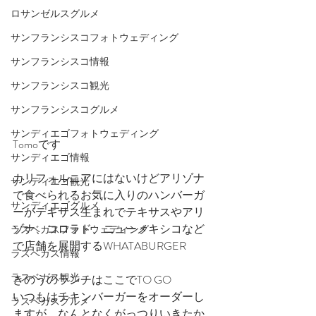
ロサンゼルスグルメ
サンフランシスコフォトウェディング
サンフランシスコ情報
サンフランシスコ観光
サンフランシスコグルメ
サンディエゴフォトウェディング
Tomoです
サンディエゴ情報
カリフォルニアにはないけどアリゾナ
サンディエゴ観光
で食べられるお気に入りのハンバーガ
サンディエゴグルメ
ーがテキサス生まれでテキサスやアリ
ゾナ、コロラド、ニューメキシコなど
ラスベガスフォトウェディング
で店舗を展開するWHATABURGER
ラスベガス情報
ラスベガス観光
きのうのランチはここでTO GO
いつもはチキンバーガーをオーダーし
ラスベガスグルメ
ますが、なんとなくがっつりいきたか