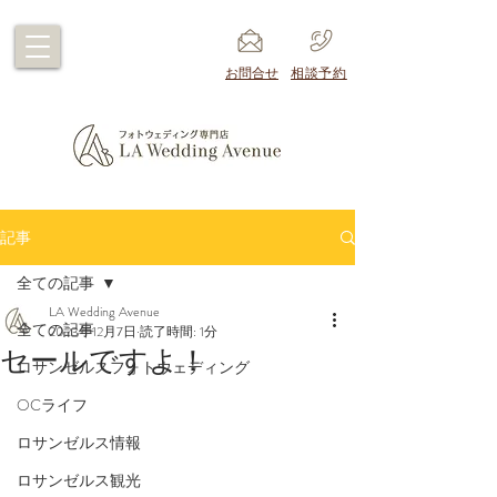
​お問合せ
​相談予約
記事
全ての記事
LA Wedding Avenue
全ての記事
2023年12月7日
読了時間: 1分
セールですよ！
ロサンゼルスフォトウェディング
OCライフ
ロサンゼルス情報
ロサンゼルス観光