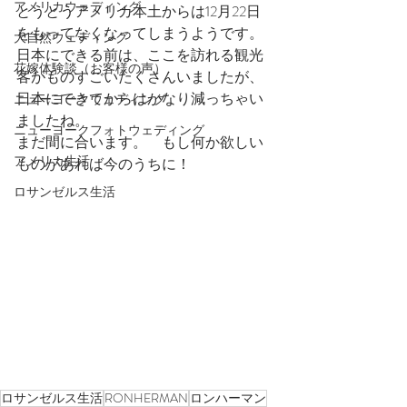
アメリカウェディング
とうとうアメリカ本土からは12月22日
をもってなくなってしまうようです。
大自然ウェディング
日本にできる前は、ここを訪れる観光
花嫁体験談（お客様の声）
客がものすごいたくさんいましたが、
日本にできてからはかなり減っちゃい
ニューヨークウェディング
ましたね。
ニューヨークフォトウェディング
まだ間に合います。　もし何か欲しい
アメリカ生活
ものがあれば今のうちに！
ロサンゼルス生活
ロサンゼルス生活
RONHERMAN
ロンハーマン