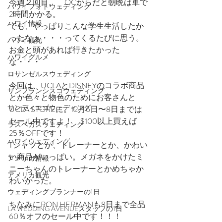
今週２回目。　OCからだと朝晩は車で
ハワイフォトウェディング
2時間かかる。
ハワイ情報
でも、やっぱりこんな学生生活したか
ったなぁ・・・ってくるたびに思う。
ハワイ観光
お金と頭があれば行きたかった
ハワイグルメ
な・・・
ロサンゼルスウェディング
今回は、UCLAとDISNEYのコラボ商品
サンフランシスコウェディング
とか色々と物色のためにお客さんと
サンディエゴウェディング
UCLA STOREに。12月6日〜8日までは
セール中ですよ！　$100以上買えば
ラスベガスウェディング
25％OFFです！
ハワイウェディング
Tシャツとか、トレーナーとか、かわい
い商品がいっぱい。メガネをかけたミ
アメリカ情報
ニーちゃんのトレーナーとかめちゃか
アメリカ観光
わいかった。
ウェディングプランナーの1日
ちなみにRON HERMANも8日まで全品
LA WEDDING AVENUEスタッフの1日
60％オフのセール中です！！！