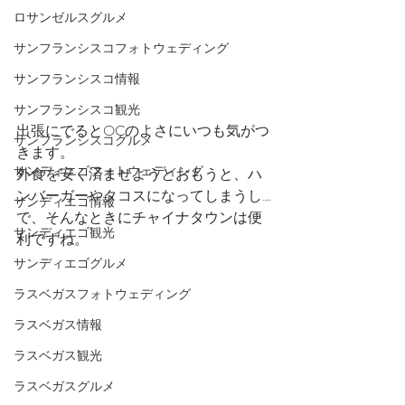
ロサンゼルスグルメ
サンフランシスコフォトウェディング
サンフランシスコ情報
サンフランシスコ観光
出張にでるとOCのよさにいつも気がつ
サンフランシスコグルメ
きます。
サンディエゴフォトウェディング
外食を安く済ませようとおもうと、ハ
ンバーガーやタコスになってしまうし…
サンディエゴ情報
で、そんなときにチャイナタウンは便
サンディエゴ観光
利ですね。
サンディエゴグルメ
ラスベガスフォトウェディング
ラスベガス情報
ラスベガス観光
ラスベガスグルメ