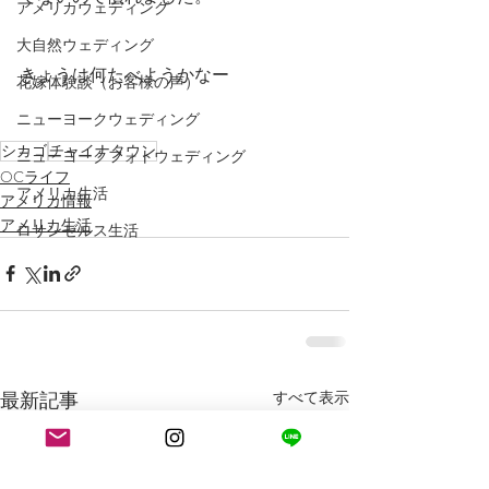
アメリカウェディング
大自然ウェディング
きょうは何たべようかなー
花嫁体験談（お客様の声）
ニューヨークウェディング
シカゴ
チャイナタウン
ニューヨークフォトウェディング
OCライフ
アメリカ生活
アメリカ情報
アメリカ生活
ロサンゼルス生活
最新記事
すべて表示