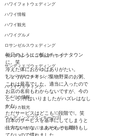
ハワイフォトウェディング
ハワイ情報
ハワイ観光
ハワイグルメ
ロサンゼルスウェディング
毎日のようにご飯はチャイナタウン
サンフランシスコウェディング
に。笑
サンディエゴウェディング
冷えた体におかゆはありがたい。
しょうがにチキン、葉物野菜のお粥、
ラスベガスウェディング
これは最高でした。適当に入ったので
ハワイウェディング
お店の名前もわからないですが、今の
アメリカ情報
ところ3件はいりましたがハズレはなし
かな。
アメリカ観光
ただサービスはどこも10段階で1。笑
ウェディングプランナーの1日
日本のサービスを基準にしてしまうと
仕方ないかな。まあそもそも期待もし
LA WEDDING AVENUEスタッフの1日
てないので慣れました。