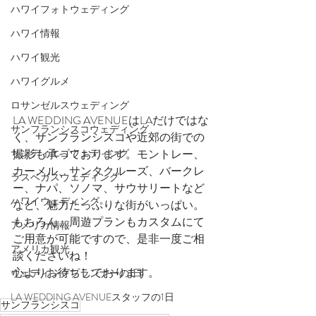
ハワイフォトウェディング
ハワイ情報
ハワイ観光
ハワイグルメ
ロサンゼルスウェディング
LA WEDDING AVENUEはLAだけではな
サンフランシスコウェディング
く、サンフランシスコや近郊の街での
サンディエゴウェディング
撮影も承っております。モントレー、
カーメル、サンタクルーズ、バークレ
ラスベガスウェディング
ー、ナパ、ソノマ、サウサリートなど
ハワイウェディング
など、魅力たっぷりな街がいっぱい。
もちろん、周遊プランもカスタムにて
アメリカ情報
ご用意が可能ですので、是非一度ご相
アメリカ観光
談くださいね！
心よりお待ちしております。
ウェディングプランナーの1日
LA WEDDING AVENUEスタッフの1日
サンフランシスコ