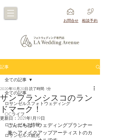
​お問合せ
​相談予約
記事
全ての記事
2020年10月20日
読了時間: 1分
全ての記事
サンフランシスコのラン
ロサンゼルスフォトウェディング
ドマーク！
OCライフ
更新日：
2021年1月19日
ロサンゼルス情報
こんにちは、ウェディングプランナー
兼ヘアメイクアップアーティストのカ
ロサンゼルス観光