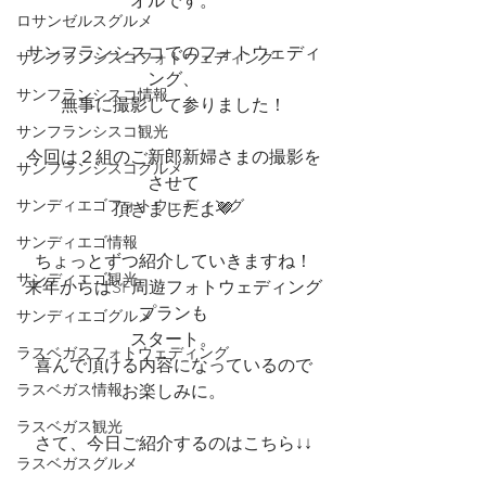
オルです。
ロサンゼルスグルメ
サンフランシスコでのフォトウェディ
サンフランシスコフォトウェディング
ング、
サンフランシスコ情報
無事に撮影して参りました！
サンフランシスコ観光
今回は２組のご新郎新婦さまの撮影を
サンフランシスコグルメ
させて
サンディエゴフォトウェディング
頂きましたよ🤎
サンディエゴ情報
ちょっとずつ紹介していきますね！
サンディエゴ観光
来年からはSF周遊フォトウェディング
プランも
サンディエゴグルメ
スタート。
ラスベガスフォトウェディング
喜んで頂ける内容になっているので
ラスベガス情報
お楽しみに。
ラスベガス観光
さて、今日ご紹介するのはこちら↓↓
ラスベガスグルメ