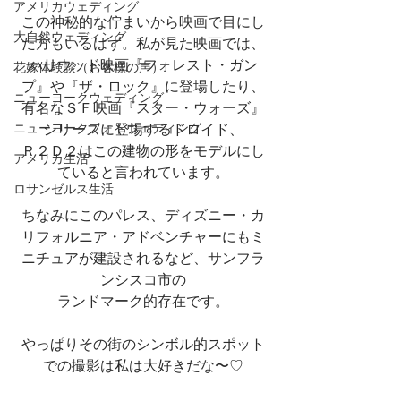
アメリカウェディング
この神秘的な佇まいから映画で目にし
大自然ウェディング
た方もいるはず。私が見た映画では、
ハリウッド映画『フォレスト・ガン
花嫁体験談（お客様の声）
プ』や『ザ・ロック』に登場したり、
ニューヨークウェディング
有名なＳＦ映画『スター・ウォーズ』
シリーズに登場するドロイド、
ニューヨークフォトウェディング
Ｒ２Ｄ２はこの建物の形をモデルにし
アメリカ生活
ていると言われています。
ロサンゼルス生活
ちなみにこのパレス、ディズニー・カ
リフォルニア・アドベンチャーにもミ
ニチュアが建設されるなど、サンフラ
ンシスコ市の
ランドマーク的存在です。
やっぱりその街のシンボル的スポット
での撮影は私は大好きだな〜♡