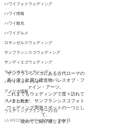
ハワイフォトウェディング
ハワイ情報
ハワイ観光
ハワイグルメ
ロサンゼルスウェディング
サンフランシスコウェディング
サンディエゴウェディング
ラスベガスウェディング
サンフランシスコにある古代ローマの
香り漂う壮麗な建造物パレスオブ・フ
ハワイウェディング
ァイン・アーツ。
アメリカ情報
これまでもウェディングで度々訪れて
いましたが、サンフランシスコフォト
アメリカ観光
ウェディング周遊スポットの一つとし
ウェディングプランナーの1日
て、
LA WEDDING AVENUEスタッフの1日
改めてご紹介致します。