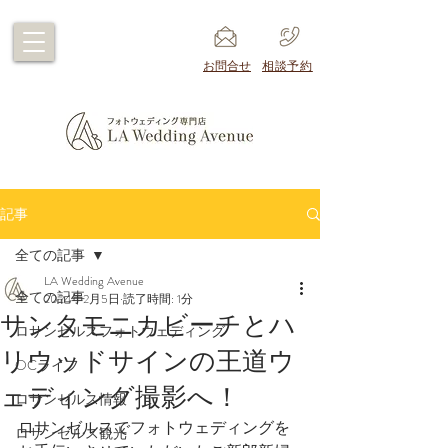
​お問合せ
​相談予約
記事
全ての記事
LA Wedding Avenue
全ての記事
2024年2月5日
読了時間: 1分
サンタモニカビーチとハ
ロサンゼルスフォトウェディング
リウッドサインの王道ウ
OCライフ
ェディング撮影へ！
ロサンゼルス情報
ロサンゼルスでフォトウェディングを
ロサンゼルス観光