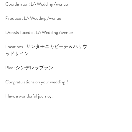
Coordinator : LA Wedding Avenue
Produce : LA Wedding Avenue
Dress&Tuxedo : LA Wedding Avenue
Locations : サンタモニカビーチ＆ハリウ
ッドサイン
Plan: シンデレラプラン
Congratulations on your wedding!!
Have a wonderful journey.